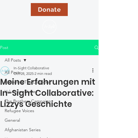
Donate
Post
All Posts
In-Sight Collaborative
All Posts
Oct 28, 2025
2 min read
Meine Erfahrungen mit
Following The Diaspora
In-Sight Collaborative:
Volunteer Diaries
The Brothers Campaign
Lizzys Geschichte
Refugee Voices
General
Afghanistan Series